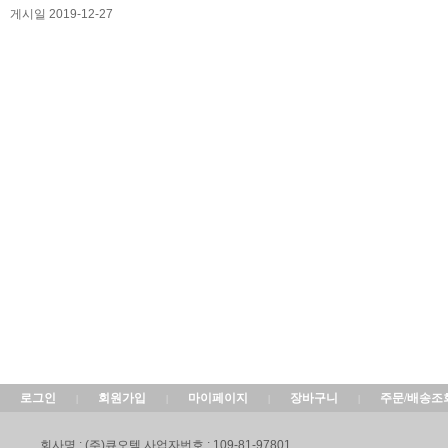
게시일 2019-12-27
로그인
회원가입
마이페이지
장바구니
주문/배송조
|
|
|
|
회사명 : (주)큐오텍 사업자번호 : 109-81-97801