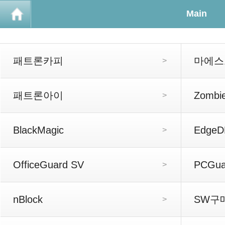
Main
패트론카피
마에스
>
패트론아이
Zombi
>
BlackMagic
EdgeD
>
OfficeGuard SV
PCGua
>
nBlock
SW구
>