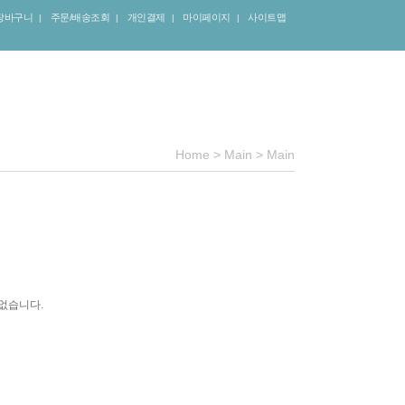
장바구니
주문/배송조회
개인결제
마이페이지
사이트맵
|
|
|
|
Home
>
Main
>
Main
없습니다.