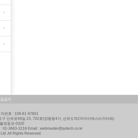
>
>
>
수집금지
번호 : 109-81-97801
포구 선유로49길 23, 702호(양평동4가, 선유도역2차아이에스비즈타워)
서울영등포-0320
x : 02-3663-3218 Email : webmaster@qotech.co.kr
Ltd. All Rights Reserved.