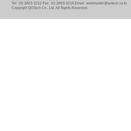
Tel : 02-3663-3212 Fax : 02-3663-3218 Email : webmaster@qotech.co.kr
Copyright QOTech Co., Ltd. All Rights Reserved.