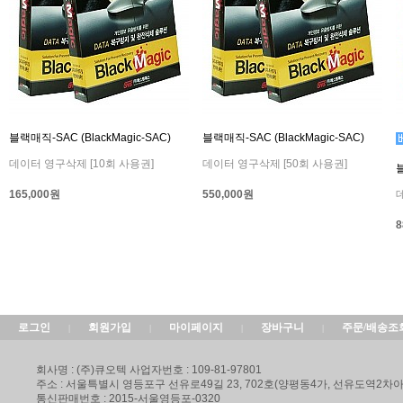
블랙매직-SAC (BlackMagic-SAC)
블랙매직-SAC (BlackMagic-SAC)
데이터 영구삭제 [10회 사용권]
데이터 영구삭제 [50회 사용권]
블
165,000원
550,000원
8
로그인
회원가입
마이페이지
장바구니
주문/배송조
|
|
|
|
회사명 : (주)큐오텍 사업자번호 : 109-81-97801
주소 : 서울특별시 영등포구 선유로49길 23, 702호(양평동4가, 선유도역2
통신판매번호 : 2015-서울영등포-0320