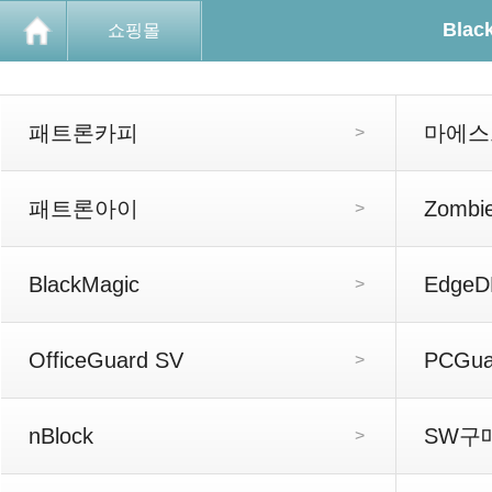
Blac
쇼핑몰
패트론카피
마에스
>
패트론아이
Zombi
>
BlackMagic
EdgeD
>
OfficeGuard SV
PCGua
>
nBlock
SW구
>